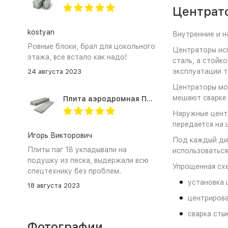
Центрат
kostyan
Внутренние и н
Ровные блоки, брал для цокольного
Центраторы исп
этажа, все встало как надо!
сталь, а стойк
эксплуатации 
24 августа 2023
Центраторы мог
мешают сварке 
Плита аэродромная ПАГ 18
Наружные центр
передается на 
Игорь Викторович
Под каждый ди
Плиты паг 18 укладывали на
использоваться
подушку из песка, выдержали всю
Упрощенная схе
спецтехнику без проблем.
установка 
18 августа 2023
центрирова
сварка сты
Фотографии