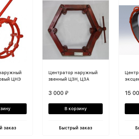
наружный
Центратор наружный
Центр
овый ЦНЭ
звенный ЦЗН, ЦЗА
эксце
3 000
15 0
₽
рзину
В корзину
й заказ
Быстрый заказ
Б