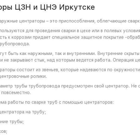
оры ЦЗН и ЦНЭ Иркутске
аружные центраторы – это приспособления, облегчающие сварк
ользуются для проведения сварки в цехе или в полевых услови
ость к коррозии придает специальное защитное покрытие -обра
трубопровода.
ут быть как наружными, так и внутренними. Внутренние скрыты 
и не закрывают стык, над которым ведется работа. Операция ц
аторы состоит из звеньев, которые надеваются по окружности
центровочные ролики.
аметр трубы трубопровода предусмотрен свой центратор. Не с
 повсеместно.
ма работы по сварке труб с помощью центраторов:
центратора на трубу;
ние трубы;
ков;