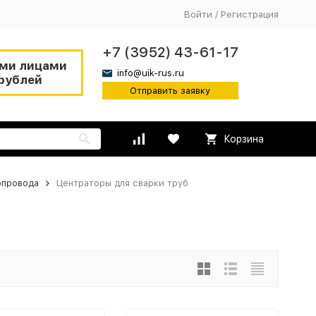
Войти
/
Регистрация
+7 (3952) 43-61-17
ими лицами
info@uik-rus.ru
рублей
Отправить заявку
Корзина
опровода
Центраторы для сварки труб